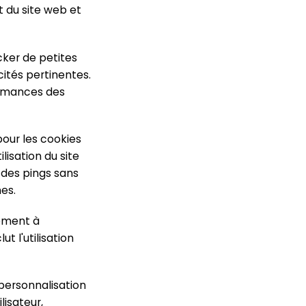
 du site web et
ker de petites
cités pertinentes.
formances des
our les cookies
ilisation du site
, des pings sans
es.
tement à
ut l'utilisation
personnalisation
isateur,