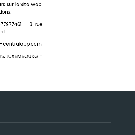
s sur le Site Web.
ions.
977977461 - 3 rue
il
 - centralapp.com.
IS, LUXEMBOURG -